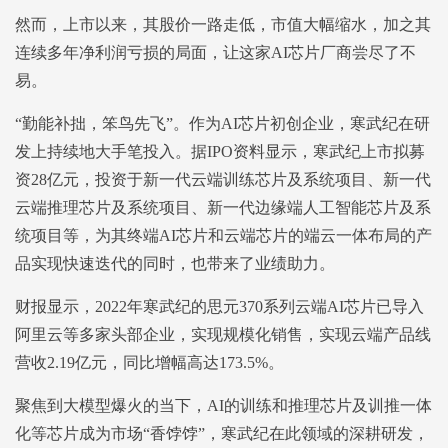
然而，上市以来，其股价一路走低，市值大幅缩水，加之其
连续多年净利润亏损的局面，让这家AI芯片厂商尝尽了不
易。
“勤能补拙，笨鸟先飞”。作为AI芯片初创企业，寒武纪在研
发上持续地大手笔投入。据IPO资料显示，寒武纪上市拟募
资28亿元，投资于新一代云端训练芯片及系统项目、新一代
云端推理芯片及系统项目、新一代边缘端人工智能芯片及系
统项目等，为其终端AI芯片和云端芯片的端云一体布局的产
品实现快速迭代的同时，也带来了业绩助力。
财报显示，2022年寒武纪的思元370系列云端AI芯片已导入
阿里云等多家头部企业，实现规模化销售，实现云端产品线
营收2.19亿元，同比增幅高达173.5%。
聚焦到大模型爆火的当下，AI的训练和推理芯片及训推一体
化等芯片成为市场“香饽饽”，寒武纪在此领域的深耕研发，