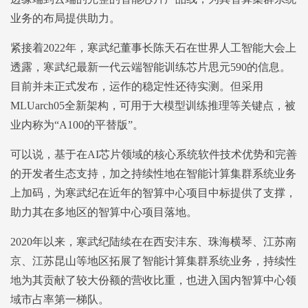
业务的布局提供助力。
紧接着2022年，寒武纪董事长陈天石在世界人工智能大会上
透露，寒武纪最新一代云端智能训练芯片思元590的信息。
目前并未正式发布，运作的稳定性还待实测。但采用
MLUarch05全新架构，可用于大模型训练推理等关键点，被
业内称为“A100的平替版”。
可以说，基于在AI芯片领域的核心系统软件技术优势和完善
的开发者生态支持，加之持续性地在智能计算集群系统业务
上加码，为寒武纪在近年的智算中心项目中标提供了支撑，
助力其在多地区的智算中心项目落地。
2020年以来，寒武纪陆续在在西安沣东、珠海横琴、江苏南
京、江苏昆山等地区拓展了智能计算集群系统业务，持续性
地为其贡献了较大份额的营收比重，也进入国内智算中心领
域市占率第一梯队。