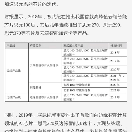
加速思元系列芯片的迭代。
财报显示，2018年，寒武纪在推出我国首款高峰值云端智能
芯片思元100后，其后几年陆续推出了思元270、思元290、
思元370等芯片及云端智能加速卡等产品。
同时，2019年，寒武纪就重磅推出了首款面向边缘智能计算
领域的AI芯片—思元220及边缘智能加速卡，实现从终端、
边缘端到云端的完整的智能芯片产品线，为其智算集群系统